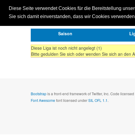
SJML
EINZEL
MANN
Diese Seite verwendet Cookies für die Bereitstellung unse
Sie sich damit einverstanden, dass wir Cookies verwende
Saison
Li
Diese Liga ist noch nicht angelegt (1)
Bitte gedulden Sie sich oder wenden Sie sich an den 
Bootstrap
is a front-end framework of Twitter, Inc. Code license
Font Awesome
font licensed under
SIL OFL 1.1
.