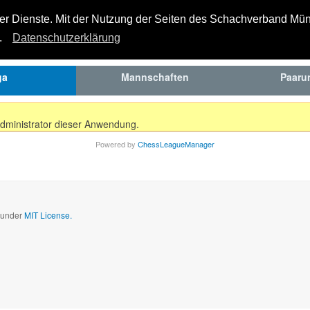
SCHAFT
BEREICHE
ARCHIV
SVML
rer Dienste. Mit der Nutzung der Seiten des Schachverband Mün
n.
Datenschutzerklärung
ga
Mannschaften
Paaru
Administrator dieser Anwendung.
Powered by
ChessLeagueManager
d under
MIT License.