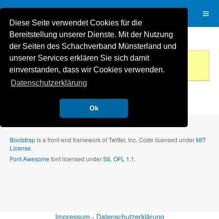
Diese Seite verwendet Cookies für die
Bereitstellung unserer Dienste. Mit der Nutzung
der Seiten des Schachverband Münsterland und
Diese Liga ist noch nicht angelegt (1)
unserer Services erklären Sie sich damit
Bitte gedulden Sie sich oder wenden Sie sich an den
einverstanden, dass wir Cookies verwenden.
Administrator dieser Anwendung.
Datenschutzerklärung
Powered by
ChessLeagueManager
Ok
Bootstrap
is a front-end framework of Twitter, Inc. Code licensed under
MIT
License.
Font Awesome
font licensed under
SIL OFL 1.1
.
Impressum
-
Datenschutzerklärung