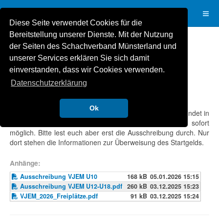
Diese Seite verwendet Cookies für die
Bereitstellung unserer Dienste. Mit der Nutzung
der Seiten des Schachverband Münsterland und
VJEM 2026 - Infos und Dateien
unserer Services erklären Sie sich damit
Super User
SJML
03. Dezember 2025
einverstanden, dass wir Cookies verwenden.
Zugriffe: 1567
Datenschutzerklärung
Ok
Die U12(w)-U18(w) VJEM 2025, sowie die Offene VJEM findet in
der Jugendbildungsstätte statt. Die Anmeldung ist ab sofort
möglich. Bitte lest euch aber erst die Ausschreibung durch. Nur
dort stehen die Informationen zur Überweisung des Startgelds.
Anhänge:
Ausschreibung VJEM U10
168 kB
05.01.2026 15:15
Ausschreibung VJEM U12-U18.pdf
260 kB
03.12.2025 15:23
VJEM_2026_Freiplätze.pdf
91 kB
03.12.2025 15:24