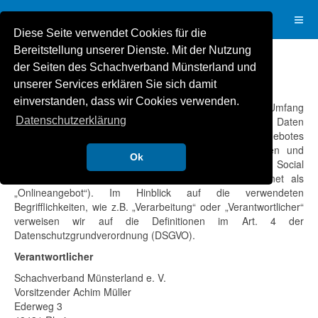
Diese Seite verwendet Cookies für die
Bereitstellung unserer Dienste. Mit der Nutzung
der Seiten des Schachverband Münsterland und
Datenschutzerklärung
unserer Services erklären Sie sich damit
einverstanden, dass wir Cookies verwenden.
Diese Datenschutzerklärung klärt Sie über die Art, den Umfang
und Zweck der Verarbeitung von personenbezogenen Daten
Datenschutzerklärung
(nachfolgend kurz „Daten“) innerhalb unseres Onlineangebotes
und der mit ihm verbundenen Webseiten, Funktionen und
Ok
Inhalte sowie externen Onlinepräsenzen, wie z.B. unser Social
Media Profile auf. (nachfolgend gemeinsam bezeichnet als
„Onlineangebot“). Im Hinblick auf die verwendeten
Begrifflichkeiten, wie z.B. „Verarbeitung“ oder „Verantwortlicher“
verweisen wir auf die Definitionen im Art. 4 der
Datenschutzgrundverordnung (DSGVO).
Verantwortlicher
Schachverband Münsterland e. V.
Vorsitzender Achim Müller
Ederweg 3