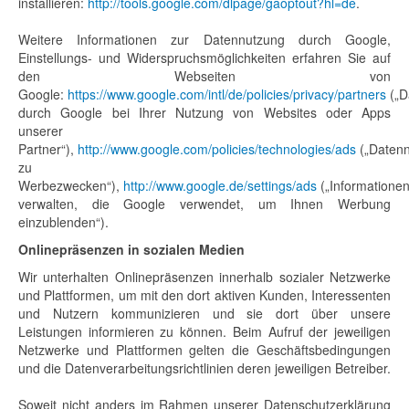
installieren:
http://tools.google.com/dlpage/gaoptout?hl=de
.
Weitere Informationen zur Datennutzung durch Google,
Einstellungs- und Widerspruchsmöglichkeiten erfahren Sie auf
den Webseiten von
Google:
https://www.google.com/intl/de/policies/privacy/partners
(„D
durch Google bei Ihrer Nutzung von Websites oder Apps
unserer
Partner“),
http://www.google.com/policies/technologies/ads
(„Daten
zu
Werbezwecken“),
http://www.google.de/settings/ads
(„Informatione
verwalten, die Google verwendet, um Ihnen Werbung
einzublenden“).
Onlinepräsenzen in sozialen Medien
Wir unterhalten Onlinepräsenzen innerhalb sozialer Netzwerke
und Plattformen, um mit den dort aktiven Kunden, Interessenten
und Nutzern kommunizieren und sie dort über unsere
Leistungen informieren zu können. Beim Aufruf der jeweiligen
Netzwerke und Plattformen gelten die Geschäftsbedingungen
und die Datenverarbeitungsrichtlinien deren jeweiligen Betreiber.
Soweit nicht anders im Rahmen unserer Datenschutzerklärung