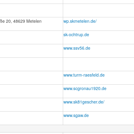
aße 20, 48629 Metelen
wp.skmetelen.de/
sk-ochtrup.de
www.ssv56.de
www.turm-raesfeld.de
www.scgronau1920.de
www.sk81gescher.de/
www.sgaw.de