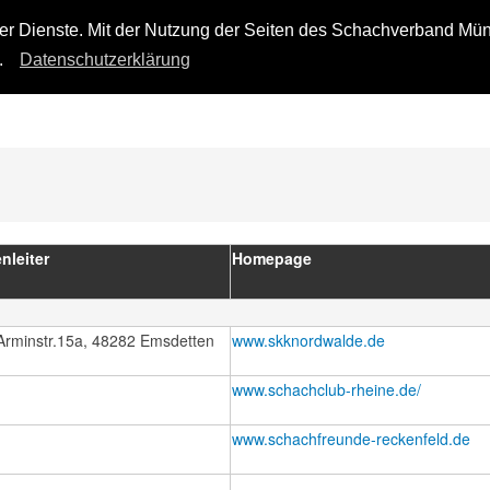
SCHAFT
VEREINSHILFE
JUGEND
ARCHIV
rer Dienste. Mit der Nutzung der Seiten des Schachverband Mün
n.
Datenschutzerklärung
nleiter
Homepage
Arminstr.15a, 48282 Emsdetten
www.skknordwalde.de
www.schachclub-rheine.de/
www.schachfreunde-reckenfeld.de