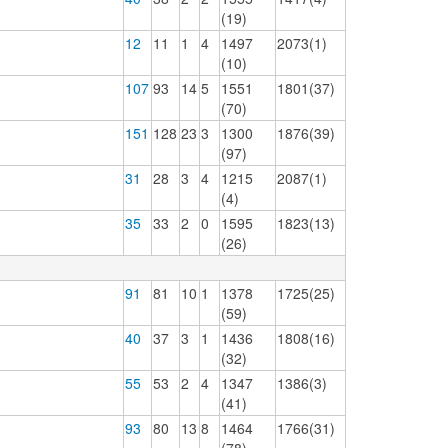
(19)
12
11
1
4
1497
2073(1)
(10)
107
93
14
5
1551
1801(37)
(70)
151
128
23
3
1300
1876(39)
(97)
31
28
3
4
1215
2087(1)
(4)
35
33
2
0
1595
1823(13)
(26)
91
81
10
1
1378
1725(25)
(59)
40
37
3
1
1436
1808(16)
(32)
55
53
2
4
1347
1386(3)
(41)
93
80
13
8
1464
1766(31)