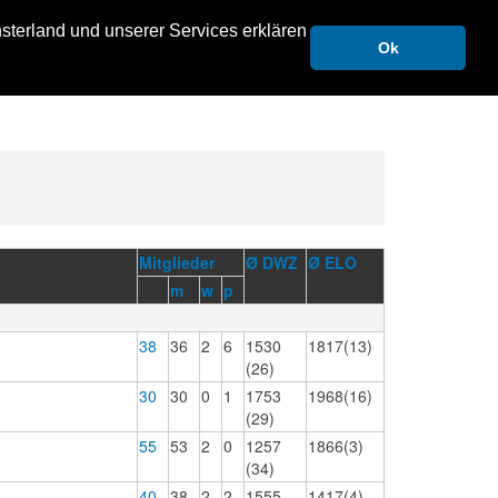
FUNKTIONEN
sterland und unserer Services erklären
Ok
Mitglieder
Ø DWZ
Ø ELO
m
w
p
38
36
2
6
1530
1817(13)
(26)
30
30
0
1
1753
1968(16)
(29)
55
53
2
0
1257
1866(3)
(34)
40
38
2
2
1555
1417(4)