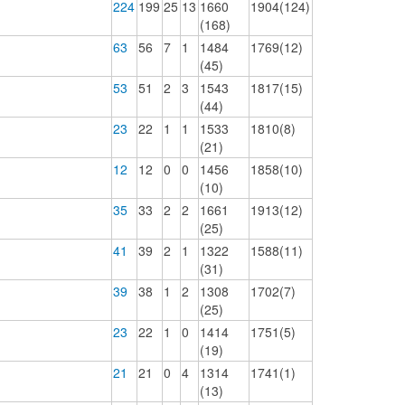
224
199
25
13
1660
1904(124)
(168)
63
56
7
1
1484
1769(12)
(45)
53
51
2
3
1543
1817(15)
(44)
23
22
1
1
1533
1810(8)
(21)
12
12
0
0
1456
1858(10)
(10)
35
33
2
2
1661
1913(12)
(25)
41
39
2
1
1322
1588(11)
(31)
39
38
1
2
1308
1702(7)
(25)
23
22
1
0
1414
1751(5)
(19)
21
21
0
4
1314
1741(1)
(13)