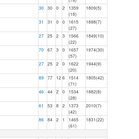
(78)
30
30
0
2
1359
1809(5)
(18)
31
31
0
0
1615
1898(7)
(27)
27
25
2
3
1566
1849(10)
(22)
70
67
3
0
1657
1974(30)
(57)
27
25
2
0
1622
1944(9)
(20)
89
77
12
6
1514
1805(42)
(71)
46
44
2
0
1534
1882(8)
(28)
61
53
8
2
1373
2010(7)
(42)
86
84
2
1
1465
1831(22)
(61)