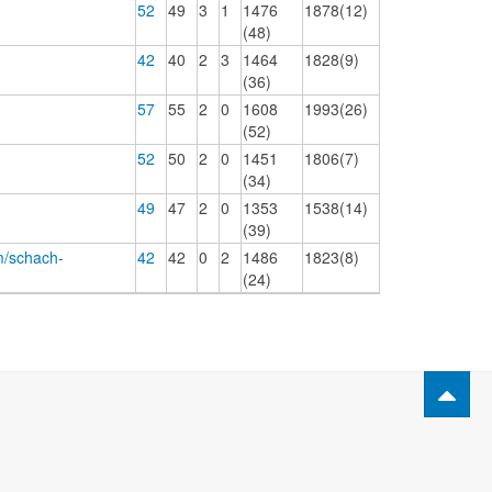
52
49
3
1
1476
1878(12)
(48)
42
40
2
3
1464
1828(9)
(36)
57
55
2
0
1608
1993(26)
(52)
52
50
2
0
1451
1806(7)
(34)
49
47
2
0
1353
1538(14)
(39)
m/schach-
42
42
0
2
1486
1823(8)
(24)