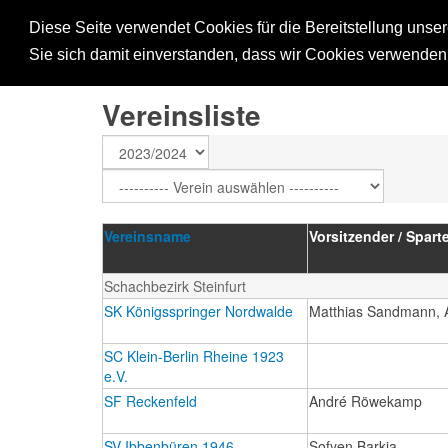
SVML
EINZEL
MANN
Diese Seite verwendet Cookies für die Bereitstellung unse
Sie sich damit einverstanden, dass wir Cookies verwende
Vereinsliste
Vereinsname
Vorsitzender / Sparte
Schachbezirk Steinfurt
SK Königsspringer Nordwalde
Matthias Sandmann, 
SC Klein-Berlin Rheine 1923
e.V.
SF Reckenfeld
André Röwekamp
SV Ibbenbüren 1946
Sofyen Barkia