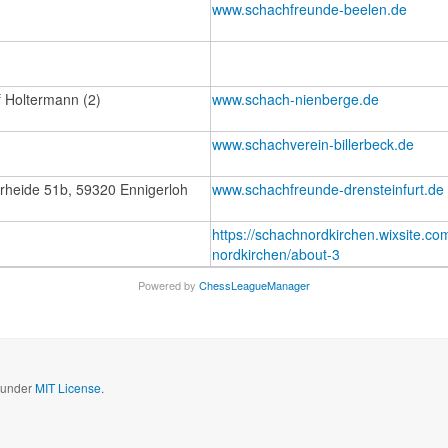
www.schachfreunde-beelen.de
f Holtermann (2)
www.schach-nienberge.de
www.schachverein-billerbeck.de
erheide 51b, 59320 Ennigerloh
www.schachfreunde-drensteinfurt.de
https://schachnordkirchen.wixsite.co
nordkirchen/about-3
Powered by
ChessLeagueManager
d under
MIT License.