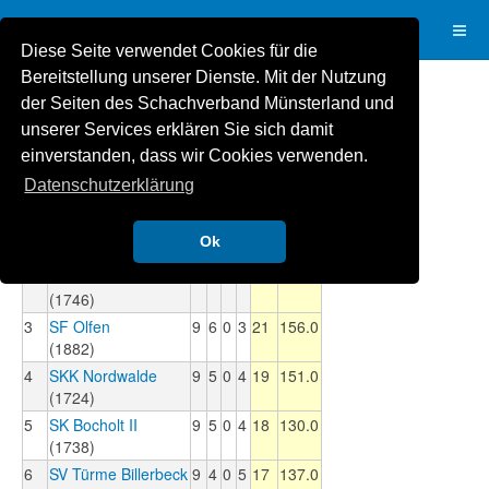
Diese Seite verwendet Cookies für die
Bereitstellung unserer Dienste. Mit der Nutzung
der Seiten des Schachverband Münsterland und
Tabelle Verbandsklasse
unserer Services erklären Sie sich damit
einverstanden, dass wir Cookies verwenden.
Datenschutzerklärung
Rg
Mannschaft
G
S
R
V
MP
BP
1
Schloß Nordkirchen
9
8
0
1
25
173.0
Ok
(1826)
2
SF Drensteinfurt
9
6
0
3
23
152.0
(1746)
3
SF Olfen
9
6
0
3
21
156.0
(1882)
4
SKK Nordwalde
9
5
0
4
19
151.0
(1724)
5
SK Bocholt II
9
5
0
4
18
130.0
(1738)
6
SV Türme Billerbeck
9
4
0
5
17
137.0