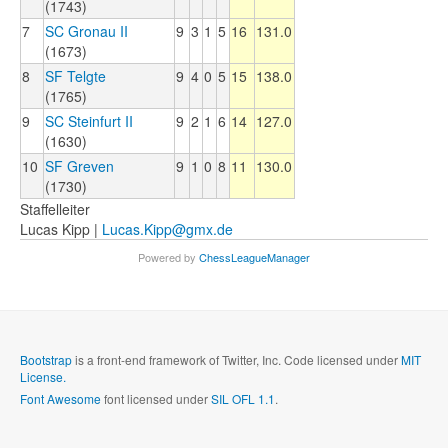
(1743)
7
SC Gronau II
9
3
1
5
16
131.0
(1673)
8
SF Telgte
9
4
0
5
15
138.0
(1765)
9
SC Steinfurt II
9
2
1
6
14
127.0
(1630)
10
SF Greven
9
1
0
8
11
130.0
(1730)
Staffelleiter
Lucas Kipp |
Lucas.Kipp@gmx.de
Powered by
ChessLeagueManager
Bootstrap
is a front-end framework of Twitter, Inc. Code licensed under
MIT
License.
Font Awesome
font licensed under
SIL OFL 1.1
.