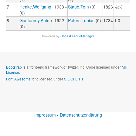
7
Henke,Wolfgang
1933
-
Staub,Tom
(0)
1826
½:½
(0)
8
Gouterney,Anton
1922
-
Peters,Tobias
(0)
1734
1:0
(0)
Powered by
ChessLeagueManager
Bootstrap
is a front-end framework of Twitter, Inc. Code licensed under
MIT
License.
Font Awesome
font licensed under
SIL OFL 1.1
.
Impressum
-
Datenschutzerklärung