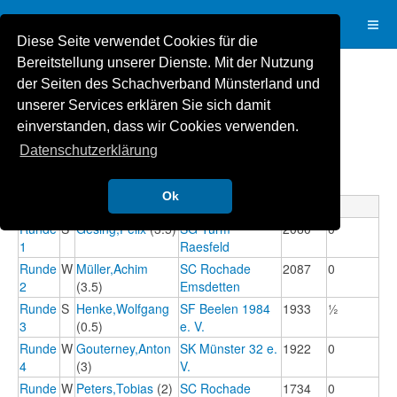
Diese Seite verwendet Cookies für die
Bereitstellung unserer Dienste. Mit der Nutzung
der Seiten des Schachverband Münsterland und
Verbandseinzelmeisterschaft 2024: Teilnehmer-Info
unserer Services erklären Sie sich damit
Spieler-Daten
einverstanden, dass wir Cookies verwenden.
Spieler:
Staub,Tom
Datenschutzerklärung
TWZ:
1826
Verein:
SK Münster 32 e. V.
Ok
Partien
Runde
S
Gesing,Felix
(3.5)
SG Turm
2060
0
1
Raesfeld
Runde
W
Müller,Achim
SC Rochade
2087
0
2
(3.5)
Emsdetten
Runde
S
Henke,Wolfgang
SF Beelen 1984
1933
½
3
(0.5)
e. V.
Runde
W
Gouterney,Anton
SK Münster 32 e.
1922
0
4
(3)
V.
Runde
W
Peters,Tobias
(2)
SC Rochade
1734
0